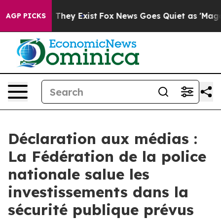
no Proof They Exist
Fox News Goes Quiet as 'Maga Medi
AGP PICKS
Déclaration aux médias :
La Fédération de la police
nationale salue les
investissements dans la
sécurité publique prévus