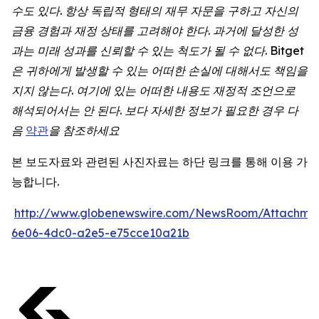
수도
있다
.
항상
독립적
형태의
재무
자문을
구하고
자신의
금융
경험과
재정
상태를
고려해야
한다
.
과거에
달성한
성
과는
미래
성과를
신뢰할
수
있는
척도가
될
수
없다
. Bitget
은
귀하에게
발생할
수
있는
어떠한
손실에
대해서도
책임을
지지
않는다
.
여기에
있는
어떠한
내용도
재정적
조언으로
해석되어서는
안
된다
.
보다
자세한
정보가
필요한
경우
다
음
약관
을
참조하세요
본 보도자료와 관련된 사진자료는 하단 링크를 통해 이용 가
능합니다.
http://www.globenewswire.com/NewsRoom/Attachme
6e06-4dc0-a2e5-e75cce10a21b