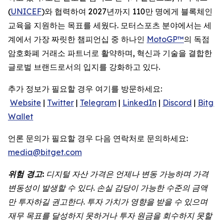
(
UNICEF
)와 협력하여 2027년까지 110만 명에게 블록체인
교육을 지원하는 목표를 세웠다. 모터스포츠 분야에서는 세
계에서 가장 짜릿한 챔피언십 중 하나인
MotoGP™
의 독점
암호화폐 거래소 파트너로 활약하며, 혁신과 기술을 결합한
글로벌 브랜드로서의 입지를 강화하고 있다.
추가 정보가 필요할 경우 여기를 방문하세요:
Website
|
Twitter
|
Telegram
|
LinkedIn
|
Discord
|
Bitget
Wallet
언론 문의가 필요할 경우 다음 연락처로 문의하세요:
media@bitget.com
위험
경고
:
디지털
자산
가격은
언제나
변동
가능하며
가격
변동성이
발생할
수
있다
.
손실
감당이
가능한
수준의
금액
만
투자하길
권고한다
.
투자
가치가
영향을
받을
수
있으며
재무
목표를
달성하지
못하거나
투자
원금을
회수하지
못할