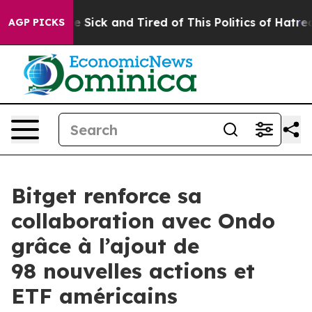
ple Are Sick and Tired of This Politics of Hatred”
The 
AGP PICKS
Bitget renforce sa
collaboration avec Ondo
grâce à l’ajout de
98 nouvelles actions et
ETF américains