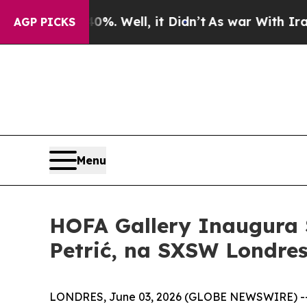
ound 40%. Well, it Didn’t
As war With Iran Dro
AGP PICKS
Menu
HOFA Gallery Inaugura 
Petrić, na SXSW Londre
LONDRES, June 03, 2026 (GLOBE NEWSWIRE) -- 