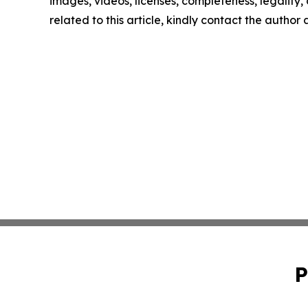
images, videos, licenses, completeness, legality, o
related to this article, kindly contact the author
P