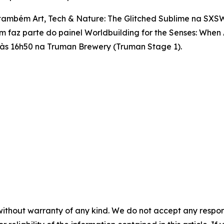
a também
Art, Tech & Nature: The Glitched Sublime
na SXSW 
ém faz parte do painel
Worldbuilding for the Senses: When
0 às 16h50 na Truman Brewery (Truman Stage 1).
without warranty of any kind. We do not accept any responsib