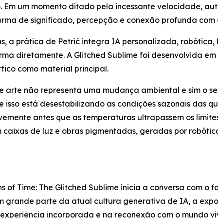
. Em um momento ditado pela incessante velocidade, aut
forma de significado, percepção e conexão profunda com 
a prática de Petrić integra IA personalizada, robótica, 
ma diretamente. A Glitched Sublime foi desenvolvida em c
ico como material principal.
de arte não representa uma mudança ambiental e sim o seu 
 isso está desestabilizando as condições sazonais das q
evemente antes que as temperaturas ultrapassem os limit
m caixas de luz e obras pigmentadas, geradas por robóti
s of Time: The Glitched Sublime
inicia a conversa com o fo
 grande parte da atual cultura generativa de IA, a expo
 experiência incorporada e na reconexão com o mundo vi