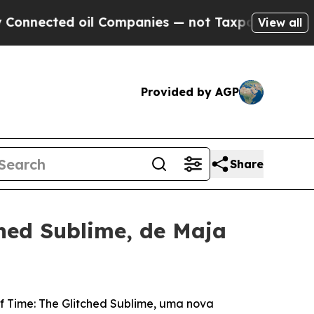
nected oil Companies — not Taxpayers — the Chan
View all
Provided by AGP
Share
hed Sublime, de Maja
f Time: The Glitched Sublime
, uma nova