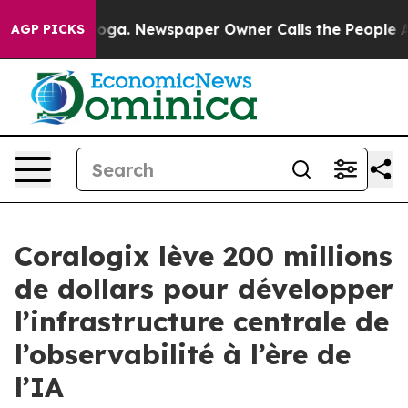
anooga. Newspaper Owner Calls the People Abruptly L
AGP PICKS
Coralogix lève 200 millions
de dollars pour développer
l’infrastructure centrale de
l’observabilité à l’ère de
l’IA